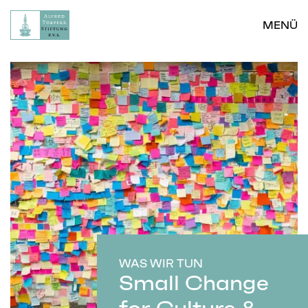
MENÜ
WAS WIR TUN
Small Change