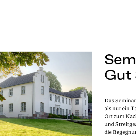
Sem
Gut 
Das Seminarz
als nur ein T
Ort zum Nac
und Streitge
die Begegnun