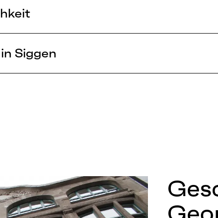
hkeit
in Siggen
Gesc
Geo