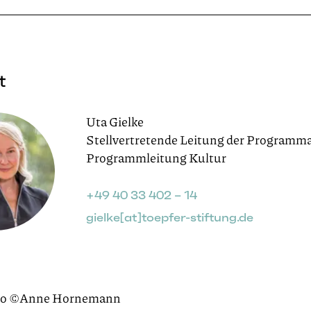
t
Uta Gielke
Stellvertretende Leitung der Programma
Programmleitung Kultur
+49 40 33 402 – 14
gielke[at]toepfer-stiftung.de
to ©Anne Hornemann