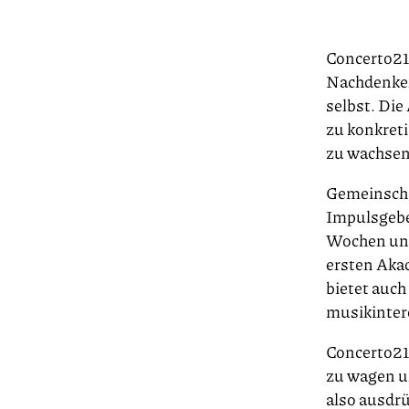
Concerto21
Nachdenken
selbst. Die
zu konkreti
zu wachsen
Gemeinscha
Impulsgebe
Wochen und
ersten Aka
bietet auch
musikintere
Concerto21 
zu wagen u
also ausdr