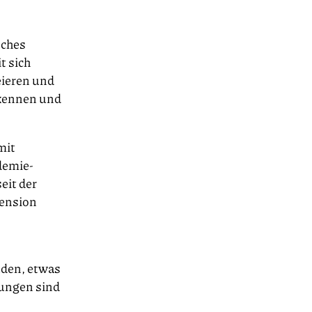
sches
t sich
eieren und
rkennen und
mit
demie-
eit der
mension
nden, etwas
ungen sind