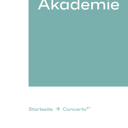
Akademie
Startseite
Concerto²¹˙