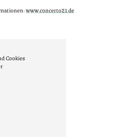
rmationen:
www.concerto21.de
nd Cookies
er