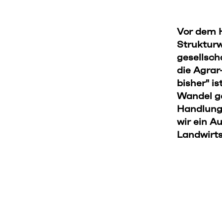
Vor dem H
Strukturw
gesellsch
die Agrar
bisher" is
Wandel ge
Handlung
wir ein A
Landwirts