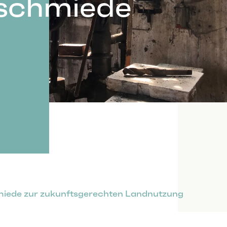
schmiede
iede zur zukunftsgerechten Landnutzung