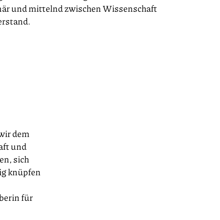
inär und mittelnd zwischen Wissenschaft
erstand.
wir dem
aft und
en, sich
tig knüpfen
berin für