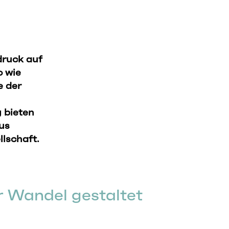
druck auf
o wie
e der
 bieten
us
llschaft.
er Wandel gestaltet