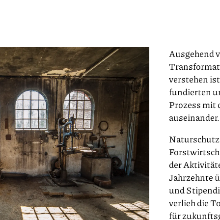
Ausgehend vo
Transformati
verstehen is
fundierten u
Prozess mit 
auseinander.
Naturschutz 
Forstwirtsch
der Aktivitä
Jahrzehnte ü
und Stipendi
verlieh die 
für zukunfts