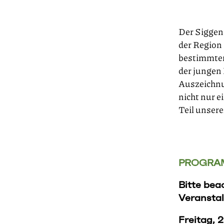
Der Siggene
der Region 
bestimmten
der jungen
Auszeichnu
nicht nur e
Teil unsere
PROGRA
Bitte bea
Veranstal
Freitag, 