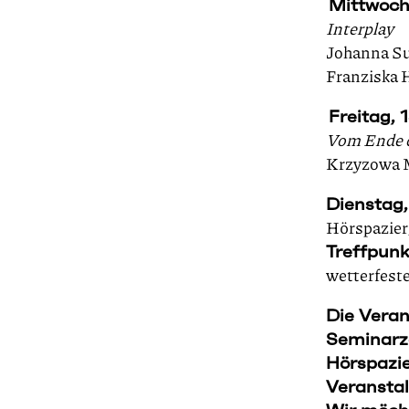
Mittwoch
Interplay
Johanna Su
Franziska H
Freitag, 
Vom Ende d
Krzyzowa 
Dienstag
Hörspazier
Treffpunk
wetterfest
Die Veran
Seminarz
Hörspazie
Veranstal