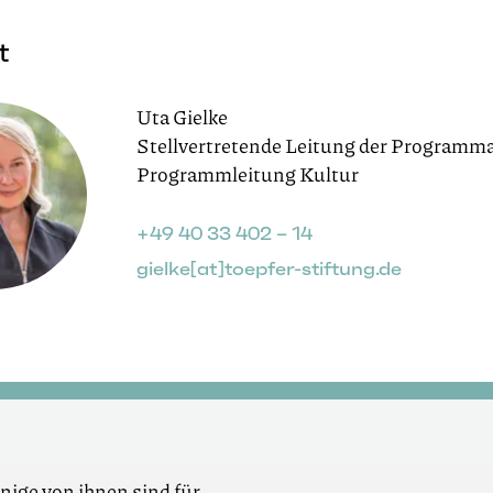
t
Uta Gielke
Stellvertretende Leitung der Programma
Programmleitung Kultur
+49 40 33 402 – 14
gielke[at]toepfer-stiftung.de
nige von ihnen sind für