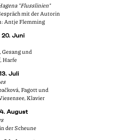
Hagena "Flusslinien"
espräch mit der Autorin
: Antje Flemming
20. Juni
s, Gesang und
, Harfe
3. Juli
es
pačková, Fagott und
esensee, Klavier
14. August
ys
in der Scheune