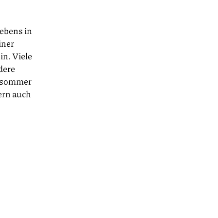
Lebens in
iner
n. Viele
dere
ursommer
ern auch