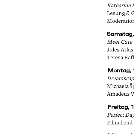
Katharina 
Lesung & G
Moderation
Samstag, 
Meet Cute
Jules Atla
Teresa Raff
Montag, 1
Dreamscap
Michaela Š
Amadeus Wi
Freitag, 
Perfect Da
Filmabend 