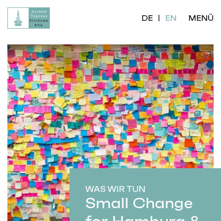
DE
EN
MENÜ
WAS WIR TUN
Small Change